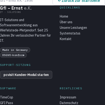
Zurück zur Startseite
GfI – Ernst e.K. · Zetel
GfI – Ernst
e.K.
QUICKLINKS
IT · SOLUTIONS
Home
IT-Solutions und
Über uns
Softwareentwicklung aus
Unsere Leistungen
Wiefelstede-Metjendorf. Seit 25
Systemstatus
Jahren Ihr verlässlicher Partner für
Kontakt
IT.
Made in Germany
DSGVO-konform
SUPPORT-SITZUNG
pcvisit Kunden-Modul starten
SOFTWARE
RECHTLICHES
TimeCop
Impressum
GFI Pass
Datenschutz